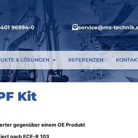
6401 96994-0
service@ms-technik.
UKTE & LÖSUNGEN
REFERENZEN
KONTAK
PF Kit
erter gegenüber einem OE Produkt
iziert nach ECE-R 103