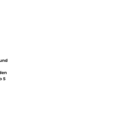
 und
 den
o 5