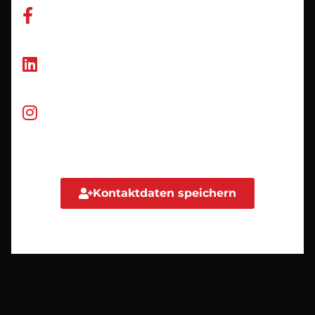
facebook.com/mustermann.gmbh/
company/mustermann-gmbh/
@mustermanngmbh
Kontaktdaten speichern