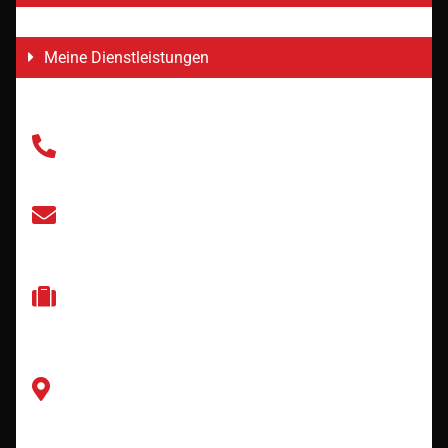
Meine Dienstleistungen
+49 (0) 6172 12 34 567
info@mustermann.de
Mustermann GmbH
Beratungsbranche
Musterstraße
1234 Musterstadt