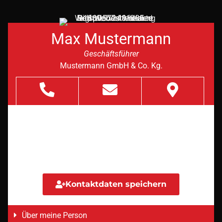
Max Mustermann
Geschäftsführer
Mustermann GmbH & Co. Kg.
Ihr verlässlicher Partner im Bereich der
Ausbildung und Schulung von neuen
Mustermännern in Frankfurt und Umgebung.
Kontaktdaten speichern
Über meine Person